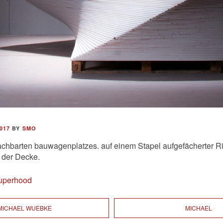
017
BY
SMO
hbarten bauwagenplatzes. auf einem Stapel aufgefächerter Rig
 der Decke.
uperhood
MICHAEL WUEBKE
MICHAEL